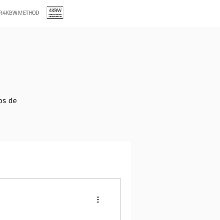
OR 4KBW METHOD
os de