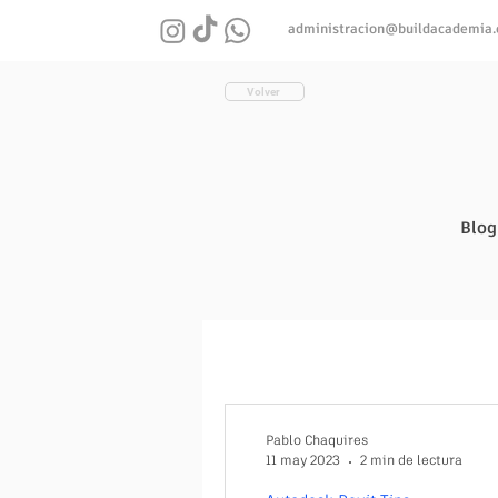
administracion@buildacademia
Volver
Blog
Pablo Chaquires
11 may 2023
2 min de lectura