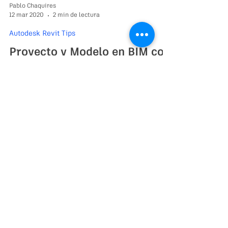
Pablo Chaquires
12 mar 2020
2 min de lectura
Autodesk Revit Tips
Proyecto y Modelo en BIM con
Autodesk Revit: Relación
Entre Arquitectura y
Estructuras. Parte 1:
Situación típica de que debemos hacer cuando
estamos proyectando y debemos escalar el
proyecto para recibir un modelado estructural.
Privcidad/Cookies (Updated) | Nuestros Anuncios | Avisos Legales y
Marcas Registradas | Informe de incumplimiento | Informe de Curso de
formación Ilegal
© 2026 BuildGroup BUILD ACADEMIA de Pablo A. Chaquires Todos los
Derechos Reservados.
Terminos y Condiciones.