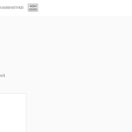
OR 4KBW METHOD
vit