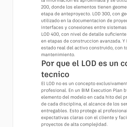
la informacion es aproximada y se utili
200, donde los elementos tienen geomet
etapa de anteproyecto. LOD 300, con ge
utilizado en la documentacion de proyec
interfaces y conexiones entre sistemas
LOD 400, con nivel de detalle suficiente
en etapas de construccion avanzada. Y L
estado real del activo construido, con 
mantenimiento.
Por que el LOD es un c
tecnico
El LOD no es un concepto exclusivament
profesional. En un BIM Execution Plan b
elemento del modelo en cada hito del p
de cada disciplina, el alcance de los se
entregables. Esto protege al profesion
expectativas claras con el cliente y fac
proyectos de alta complejidad.