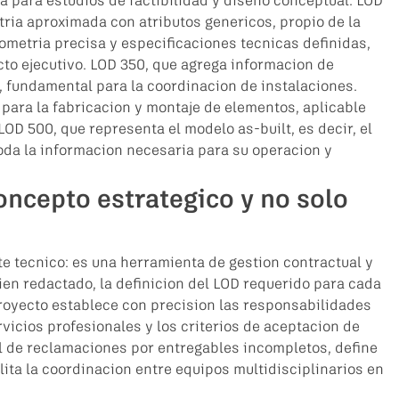
za para estudios de factibilidad y diseno conceptual. LOD 
ria aproximada con atributos genericos, propio de la 
ometria precisa y especificaciones tecnicas definidas, 
to ejecutivo. LOD 350, que agrega informacion de 
, fundamental para la coordinacion de instalaciones. 
 para la fabricacion y montaje de elementos, aplicable 
OD 500, que representa el modelo as-built, es decir, el 
toda la informacion necesaria para su operacion y 
oncepto estrategico y no solo 
e tecnico: es una herramienta de gestion contractual y 
ien redactado, la definicion del LOD requerido para cada 
royecto establece con precision las responsabilidades 
rvicios profesionales y los criterios de aceptacion de 
al de reclamaciones por entregables incompletos, define 
ilita la coordinacion entre equipos multidisciplinarios en 