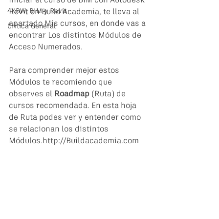
Iniciar el curso de BIM con Autodesk 
4KBW, BIM y Revit
Revit en Build Academia, te lleva al 
apartado Mis cursos, en donde vas a 
Critica General
encontrar Los distintos Módulos de 
Acceso Numerados.
Para comprender mejor estos 
Módulos te recomiendo que 
observes el 
Roadmap
 (Ruta) de 
cursos recomendada. En esta hoja 
de Ruta podes ver y entender como 
se relacionan los distintos 
Módulos.http://Buildacademia.com