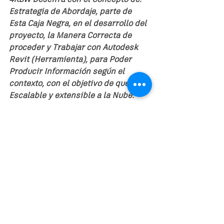
4KBW Descifra con el Concepto de: 
Estrategia de Abordaje, parte de 
Esta Caja Negra, en el desarrollo del 
proyecto, la Manera Correcta de 
proceder y Trabajar con Autodesk 
Revit (Herramienta), para Poder 
Producir Información según el 
contexto, con el objetivo de que sea 
Escalable y extensible a la Nube.
Esenciales es la primera parte del 
camino. Una vez finalizado, vas a 
tener los conceptos asociados a 
BIM, 4KBW, ISO 19650 y Autodesk 
Revit Necesarios para comenzara  a 
trabajar con los elementos de 
Construcción.
Revit
Arquitectura
4KBW
BIM
ISO 19650