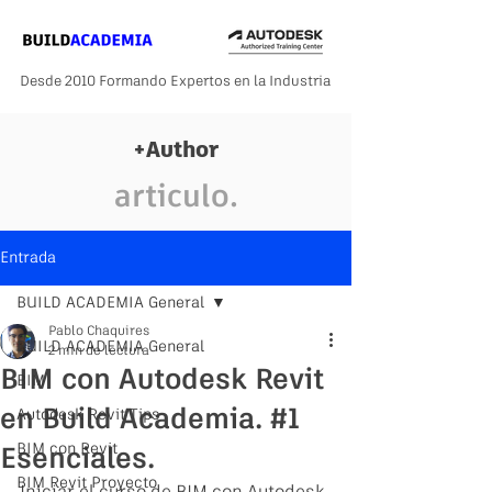
Desde 2010 Formando Expertos en la Industria
+Author
articulo.
Entrada
BUILD ACADEMIA General
Pablo Chaquires
BUILD ACADEMIA General
2 min de lectura
BIM con Autodesk Revit
BIM
en Build Academia. #1
Autodesk Revit Tips
BIM con Revit
Esenciales.
BIM Revit Proyecto